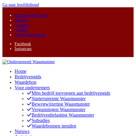
Ga naar hoofdinhoud
Ondernemers login
Bestuur
Statuten
Contact
Beveiligde pagina
Facebook
Instagram
Home
Bedrijvengids
Waardebon
Voor ondernemers
Mijn bedrijf toevoegen aan bedrijvengids
Starterspremie Waasmunster
Bewegwijzering Waasmunster
Vergunningen Waasmunster
Bedrijvenbelasting Waasmunster
Subsidies
Waardebonnen inruilen
Nieuws