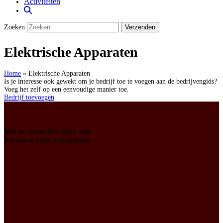
Activiteiten
Zoeken
Verzenden
Elektrische Apparaten
Home
»
Elektrische Apparaten
Is je interesse ook gewekt om je bedrijf toe te voegen aan de bedrijvengids?
Voeg het zelf op een eenvoudige manier toe.
Bedrijf toevoegen
Met de financiële steun van
Provincie Oost-Vlaanderen